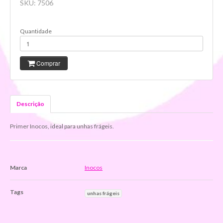
SKU:
7506
Quantidade
Comprar
Descrição
Primer Inocos, ideal para unhas frágeis.
Marca
Inocos
Tags
unhas frágeis
Características