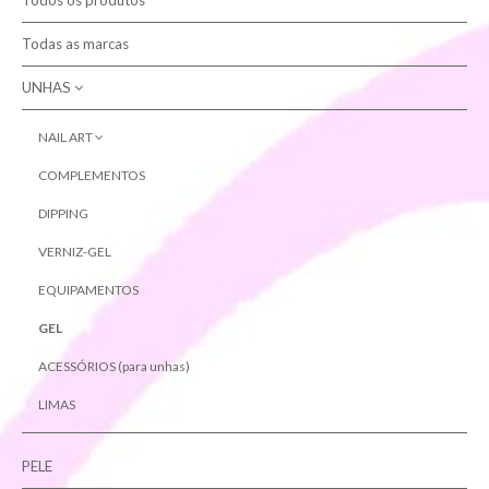
Todos os produtos
Contactos
Todas as marcas
UNHAS
Pesquisar
NAIL ART
JOIAS PARA UNHAS
COMPLEMENTOS
GLITTERS E PÓ EFEITO
DIPPING
VERNIZ-GEL
EQUIPAMENTOS
GEL
ACESSÓRIOS (para unhas)
LIMAS
PELE