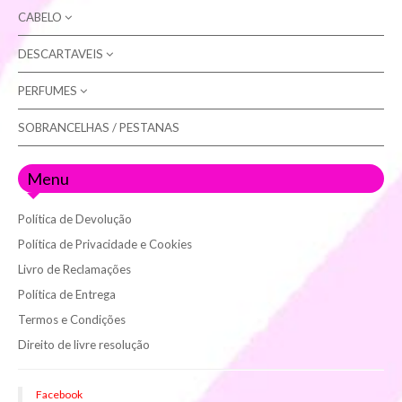
CABELO
DESCARTAVEIS
COLORAÇÃO
ARTX
CUIDADOS (champôs / máscaras)
PERFUMES
LUVAS
NATURE (sem amoníaco)
EQUIPAMENTOS
ROLOS DE MARQUESA
SOBRANCELHAS / PESTANAS
MULHER
OXIDANTES
FIXAÇÃO / STYLING
HOMEM
Menu
ACESSÓRIOS (para cabelo)
TÉCNICO
Política de Devolução
Política de Privacidade e Cookies
Livro de Reclamações
Política de Entrega
Termos e Condições
Direito de livre resolução
Facebook