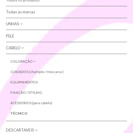
Todos os produtos
Contactos
Todas as marcas
UNHAS
Pesquisar
PELE
NAIL ART
JOIAS PARA UNHAS
CABELO
COMPLEMENTOS
GLITTERS E PÓ EFEITO
DIPPING
COLORAÇÃO
VERNIZ-GEL
ARTX
CUIDADOS (champôs / máscaras)
NATURE (sem amoníaco)
EQUIPAMENTOS
EQUIPAMENTOS
OXIDANTES
GEL
FIXAÇÃO / STYLING
ACESSÓRIOS (para unhas)
ACESSÓRIOS (para cabelo)
LIMAS
TÉCNICO
DESCARTAVEIS