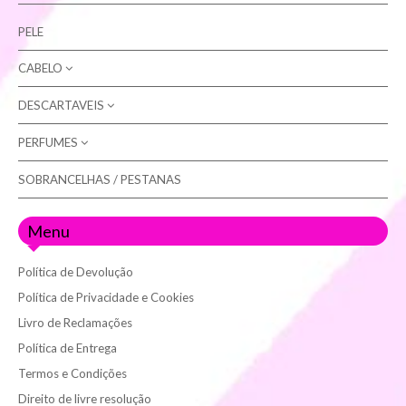
PELE
CABELO
DESCARTAVEIS
COLORAÇÃO
ARTX
CUIDADOS (champôs / máscaras)
PERFUMES
LUVAS
NATURE (sem amoníaco)
EQUIPAMENTOS
ROLOS DE MARQUESA
SOBRANCELHAS / PESTANAS
MULHER
OXIDANTES
FIXAÇÃO / STYLING
HOMEM
Menu
ACESSÓRIOS (para cabelo)
TÉCNICO
Política de Devolução
Política de Privacidade e Cookies
Livro de Reclamações
Política de Entrega
Termos e Condições
Direito de livre resolução