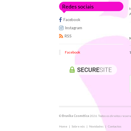
Redes sociais
A
Facebook
Instagram
RSS
Facebook
C
©
Brunika Cosmética
2026. Todos os direitos reserv
Home
|
Sobre nós
|
Novidades
|
Contactos