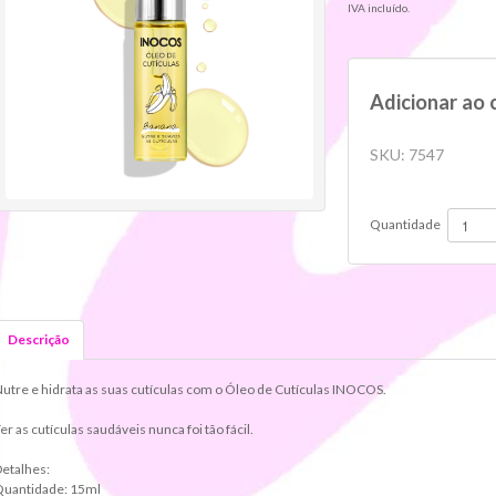
IVA incluído.
Adicionar ao 
SKU:
7547
Quantidade
Descrição
utre e hidrata as suas cutículas com o Óleo de Cutículas INOCOS.
er as cutículas saudáveis nunca foi tão fácil.
etalhes:
Quantidade: 15ml