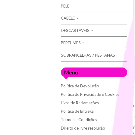
PELE
NAIL ART
JOIAS PARA UNHAS
CABELO
COMPLEMENTOS
GLITTERS E PÓ EFEITO
DIPPING
DESCARTAVEIS
COLORAÇÃO
VERNIZ-GEL
ARTX
CUIDADOS (champôs / máscaras)
PERFUMES
LUVAS
NATURE (sem amoníaco)
EQUIPAMENTOS
EQUIPAMENTOS
ROLOS DE MARQUESA
SOBRANCELHAS / PESTANAS
MULHER
OXIDANTES
GEL
FIXAÇÃO / STYLING
HOMEM
ACESSÓRIOS (para unhas)
Menu
ACESSÓRIOS (para cabelo)
LIMAS
TÉCNICO
Política de Devolução
Política de Privacidade e Cookies
Livro de Reclamações
N
Política de Entrega
T
Termos e Condições
D
Direito de livre resolução