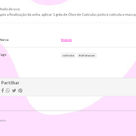
Modo de uso:
pós a finalização da unha, aplicar 1 gota de Óleo de Cutículas junto à cutícula e massa
Marca
Inocos
Tags
cuticula
hidratacao
aracterísticas
Partilhar
ados.