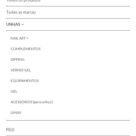
Todos os produtos
Contactos
Todas as marcas
UNHAS
Pesquisar
NAIL ART
JOIAS PARA UNHAS
COMPLEMENTOS
GLITTERS E PÓ EFEITO
DIPPING
VERNIZ-GEL
EQUIPAMENTOS
GEL
ACESSÓRIOS (para unhas)
LIMAS
PELE