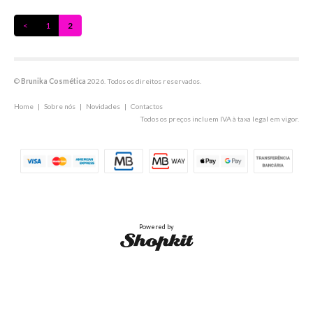
<
1
2
©
Brunika Cosmética
2026. Todos os direitos reservados.
Home
|
Sobre nós
|
Novidades
|
Contactos
Todos os preços incluem IVA à taxa legal em vigor.
Powered by