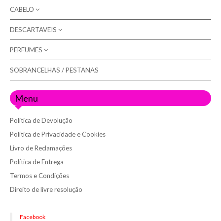
CABELO
DESCARTAVEIS
COLORAÇÃO
ARTX
CUIDADOS (champôs / máscaras)
PERFUMES
LUVAS
NATURE (sem amoníaco)
EQUIPAMENTOS
ROLOS DE MARQUESA
SOBRANCELHAS / PESTANAS
MULHER
OXIDANTES
FIXAÇÃO / STYLING
HOMEM
Menu
ACESSÓRIOS (para cabelo)
TÉCNICO
Política de Devolução
Política de Privacidade e Cookies
Livro de Reclamações
Política de Entrega
Termos e Condições
Direito de livre resolução
Facebook