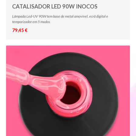
CATALISADOR LED 90W INOCOS
Lâmpada Led-UV 90W tem base de metal amovível, ecrã digital e
temporizador em 5 modos
79,45 €